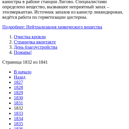
канистры в районе станции Лигово. Специалистами
определено вещество, вызвавшее неприятный запах –
этилмеркаптан. Источник запахов из канистр ликвидирован,
ведётся работа по герметизации цистерны.
Подробнее: Нейтрализация химического вещества
Очистка кровли
Страничка вконтакте
День благоустройства
Пожары!
Страница 1832 из 1841
В начало
Назад
1827
1828
1829
1830
1831
1832
1833
1834
1835
1836