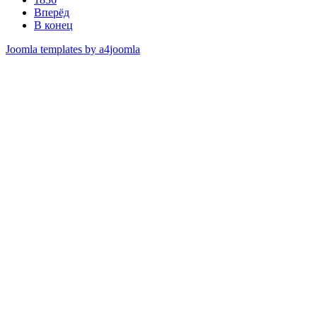
Вперёд
В конец
Joomla templates by a4joomla