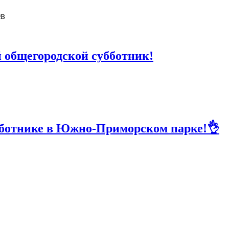
ев
й общегородской субботник!
убботнике в Южно-Приморском парке!👌